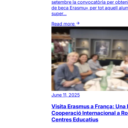
setembre la convocatòria per obte
de beca Erasmu+ per tot aquell alu
super...
Read more
June 11, 2025
Visita Erasmus a França: Una 
Cooperació Internacional a Rou
Centres Educatius