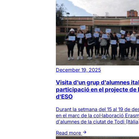
December 19, 2025
Visita d’un grup d’alumnes ital
participació en el projecte de 
d’ESO
Durant la setmana del 15 al 19 de d
en el marc de la col·laboració Eras
d’alumnes de la ciutat de Todi (Itàlia)
Read more