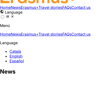
Home
News
Erasmus+
Travel stories
FAQs
Contact us
Language
Menú
Home
News
Erasmus+
Travel stories
FAQs
Contact us
Language
Català
English
Español
News